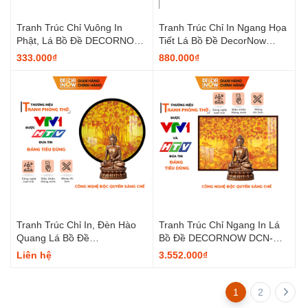
Tranh Trúc Chỉ Vuông In
Tranh Trúc Chỉ In Ngang Họa
Phật, Lá Bồ Đề DECORNOW
Tiết Lá Bồ Đề DecorNow
DCN-TC376
TC381
333.000₫
880.000₫
Tranh Trúc Chỉ In, Đèn Hào
Tranh Trúc Chỉ Ngang In Lá
Quang Lá Bồ Đề
Bồ Đề DECORNOW DCN-
DECORNOW DCN-TC244
TC209
Liên hệ
3.552.000₫
1
2