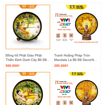
Đồng hồ Phật Giáo Phật
Tranh Hoằng Pháp Tròn
Thiền Định Dưới Cây Bồ Đề
Mandala Lá Bồ Đề DecorNow
DecorNow DH02
TC20
500.000₫
295.000₫