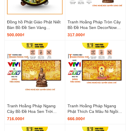
Đồng hồ Phật Giáo Phật Niết
Tranh Hoằng Pháp Tròn Cây
Bàn Bồ Đề Sen Vàng
Bồ Đề Hoa Sen DecorNow
DecorNow DH07
TC244
500.000₫
317.000₫
Tranh Hoằng Pháp Ngang
Tranh Hoằng Pháp Ngang
Cây Bồ Đề Hoa Sen Trời
Phật Thích Ca Mâu Ni Ngồi
DecorNow TC107
Dưới Cây Bồ Đề DecorNow
716.000₫
666.000₫
TC421