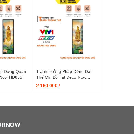
áp Đứng Quan
Tranh Hoằng Pháp Đứng Đại
rNow HD855
Thế Chí Bồ Tát DecorNow
HD854
2.160.000₫
ORNOW