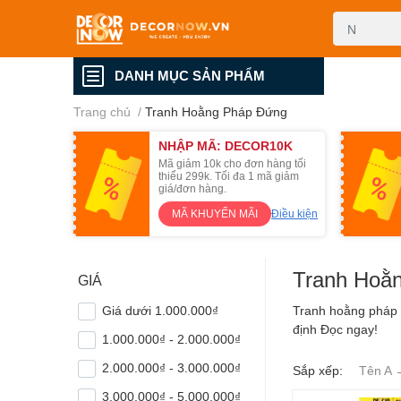
DANH MỤC SẢN PHẨM
Trang chủ
/
Tranh Hoằng Pháp Đứng
NHẬP MÃ: DECOR10K
Mã giảm 10k cho đơn hàng tối
thiểu 299k. Tối đa 1 mã giảm
giá/đơn hàng.
MÃ KHUYẾN MÃI
Điều kiện
Tranh Hoằ
GIÁ
Giá dưới 1.000.000₫
Tranh hoằng pháp 
định Đọc ngay!
1.000.000₫ - 2.000.000₫
2.000.000₫ - 3.000.000₫
Sắp xếp:
Tên A 
3.000.000₫ - 5.000.000₫