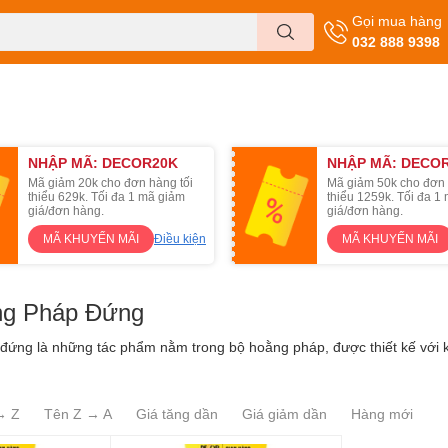
Gọi mua hàng
032 888 9398
NHẬP MÃ: DECOR20K
NHẬP MÃ: DECO
Mã giảm 20k cho đơn hàng tối
Mã giảm 50k cho đơn 
thiểu 629k. Tối đa 1 mã giảm
thiểu 1259k. Tối đa 1
giá/đơn hàng.
giá/đơn hàng.
MÃ KHUYẾN MÃI
Điều kiện
MÃ KHUYẾN MÃI
ng Pháp Đứng
đứng là những tác phẩm nằm trong bộ hoằng pháp, được thiết kế với 
→ Z
Tên Z → A
Giá tăng dần
Giá giảm dần
Hàng mới