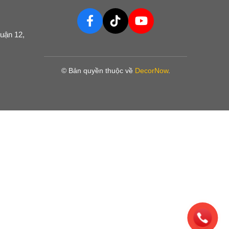
uận 12,
© Bản quyền thuộc về
DecorNow
.