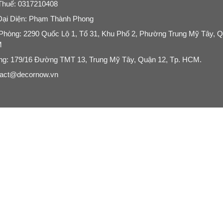
Thuế: 0317210408
Đại Diện: Phạm Thành Phong
Phòng: 2290 Quốc Lộ 1, Tổ 31, Khu Phố 2, Phường Trung Mỹ Tây, Q
M
g: 179/16 Đường TMT 13, Trung Mỹ Tây, Quận 12, Tp. HCM.
tact@decornow.vn