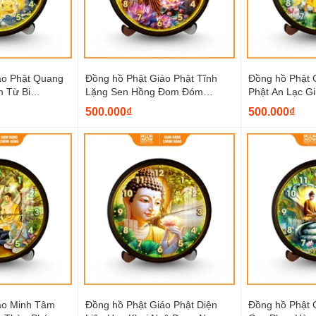
áo Phật Quang
Đồng hồ Phật Giáo Phật Tĩnh
Đồng hồ Phật 
 Từ Bi
Lặng Sen Hồng Đom Đóm
Phật An Lạc G
DecorNow DH05
DecorNow DH
500.000₫
500.000₫
áo Minh Tâm
Đồng hồ Phật Giáo Phật Diện
Đồng hồ Phật 