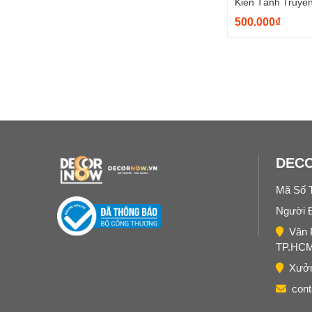
Kiến Tánh Truyề
Bảo DecorNow 
500.000₫
DEC
Mã Số 
Người 
Văn 
TP.HC
Xưởn
con