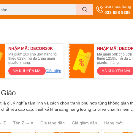
Gọi mua hàng
032 888 9398
NHẬP MÃ: DECOR20K
NHẬP MÃ: DECO
Mã giảm 20k cho đơn hàng tối
Mã giảm 50k cho đơn 
thiểu 629k. Tối đa 1 mã giảm
thiểu 1259k. Tối đa 1
giá/đơn hàng.
giá/đơn hàng.
MÃ KHUYẾN MÃI
Điều kiện
MÃ KHUYẾN MÃI
 Giáo
t là gì, ý nghĩa tâm linh và cách chọn tranh phù hợp từng không gia
chất liệu cao cấp, thiết kế khai sáng năng lượng từ bi và chánh niệm 
→ Z
Tên Z → A
Giá tăng dần
Giá giảm dần
Hàng mới