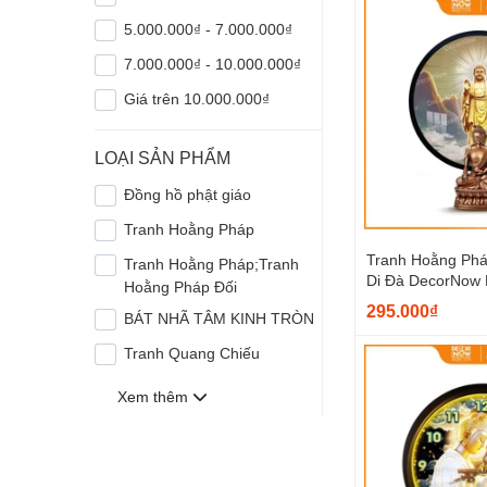
5.000.000₫ - 7.000.000₫
7.000.000₫ - 10.000.000₫
Giá trên 10.000.000₫
LOẠI SẢN PHẨM
Đồng hồ phật giáo
Tranh Hoằng Pháp
Tranh Hoằng Phá
Tranh Hoằng Pháp;Tranh
Di Đà DecorNow
Hoằng Pháp Đối
295.000₫
BÁT NHÃ TÂM KINH TRÒN
Tranh Quang Chiếu
Xem thêm