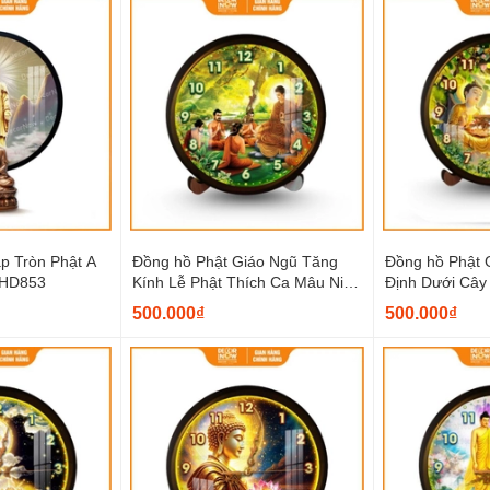
p Tròn Phật A
Đồng hồ Phật Giáo Ngũ Tăng
Đồng hồ Phật 
 HD853
Kính Lễ Phật Thích Ca Mâu Ni
Định Dưới Cây
DecorNow DH01
DH02
500.000₫
500.000₫