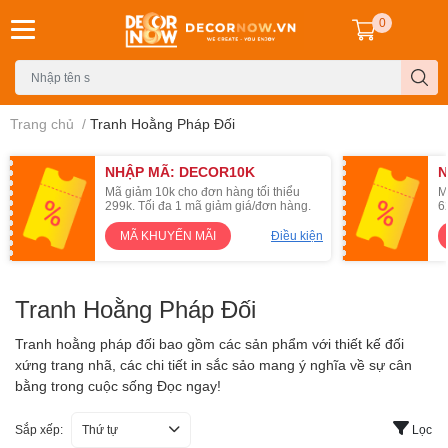
0
Trang chủ
/
Tranh Hoằng Pháp Đối
NHẬP MÃ: DECOR10K
N
Mã giảm 10k cho đơn hàng tối thiểu
M
299k. Tối đa 1 mã giảm giá/đơn hàng.
6
MÃ KHUYẾN MÃI
Điều kiện
Tranh Hoằng Pháp Đối
Tranh hoằng pháp đối bao gồm các sản phẩm với thiết kế đối
xứng trang nhã, các chi tiết in sắc sảo mang ý nghĩa về sự cân
bằng trong cuộc sống Đọc ngay!
Sắp xếp:
Thứ tự
Lọc