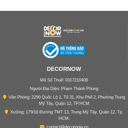
DECORNOW
Mã Số Thuế: 0317210408
Người Đại Diện: Phạm Thành Phong
Văn Phòng: 2290 Quốc Lộ 1, Tổ 31, Khu Phố 2, Phường Trung
Mỹ Tây, Quận 12, TP.HCM
Xưởng: 179/16 Đường TMT 13, Trung Mỹ Tây, Quận 12, Tp.
HCM.
contact@decornow.vn