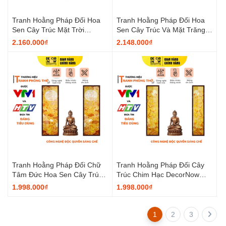
Tranh Hoằng Pháp Đối Hoa
Tranh Hoằng Pháp Đối Hoa
Sen Cây Trúc Mặt Trời
Sen Cây Trúc Và Mặt Trăng
DecorNow TC160
DecorNow TC166
2.160.000₫
2.148.000₫
Tranh Hoằng Pháp Đối Chữ
Tranh Hoằng Pháp Đối Cây
Tâm Đức Hoa Sen Cây Trúc
Trúc Chim Hạc DecorNow
DecorNow TC279
TC178
1.998.000₫
1.998.000₫
1
2
3