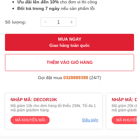
Ưu đãi lên đến 10%
cho đơn vị thi công
Đổi trả trong 7 ngày
nếu sản phẩm lỗi
Số lượng:
MUA NGAY
Giao hàng toàn quốc
THÊM VÀO GIỎ HÀNG
Gọi đặt mua
0328889398
(24/7)
NHẬP MÃ: DECOR10K
NHẬP MÃ: D
Mã giảm 10k cho đơn hàng tối thiểu 299k. Tối đa 1
Mã giảm 20k cho
mã giảm giá/đơn hàng.
mã giảm giá/đơ
MÃ KHUYẾN MÃI
Điều kiện
MÃ KHUYẾN